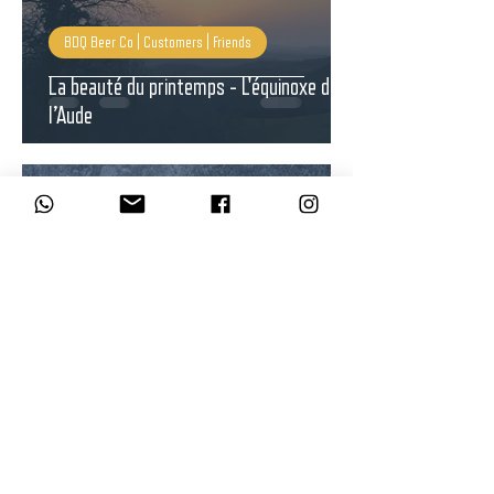
BDQ Beer Co | Customers | Friends
La beauté du printemps - L'équinoxe dans
l’Aude
Paul Bayliss
16 janv. 2024
1 min de lecture
BDQ Taproom | Bar a Bière Puivert
Probablement le meilleur menu de bar de
la région.