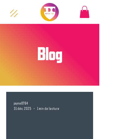
Blog
jayne8784
31 déc. 2025
1 min de lecture