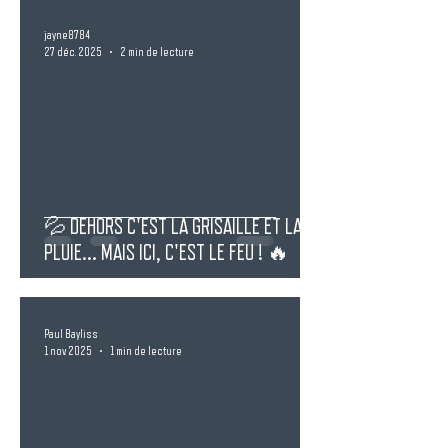
jayne8784
27 déc. 2025
2 min de lecture
💦 DEHORS C'EST LA GRISAILLE ET LA
PLUIE... MAIS ICI, C'EST LE FEU ! 🔥
Paul Bayliss
1 nov. 2025
1 min de lecture