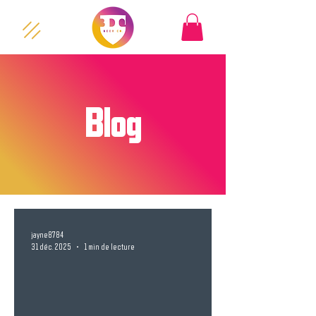
Blog
jayne8784
31 déc. 2025
1 min de lecture