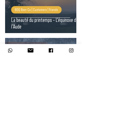
BDQ Beer Co | Customers | Friends
La beauté du printemps - L'équinoxe dans
l’Aude
Paul Bayliss
16 janv. 2024
1 min de lecture
BDQ Taproom | Bar a Bière Puivert
Probablement le meilleur menu de bar de
la région.