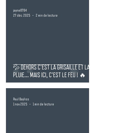
jayne8784
27 déc. 2025
2 min de lecture
💦 DEHORS C'EST LA GRISAILLE ET LA
PLUIE... MAIS ICI, C'EST LE FEU ! 🔥
Paul Bayliss
1 nov. 2025
1 min de lecture