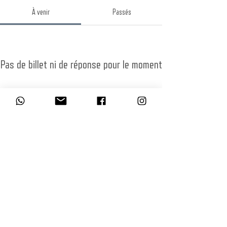
À venir
Passés
Pas de billet ni de réponse pour le moment
Parcourir les événements
L’abus d’alcool est dangereux pour la santé, à consommer avec modération.
La consommation d’alcool est vivement déconseillée aux femmes enceintes.
La vente d'alcool à des mineurs de moins de 18 ans est interdite. En
accédant à nos offres, vous déclarez avoir 18 ans révolus.
© BDQ Beer Co.
Imaginé par BO0YAH!
www.booyah.design