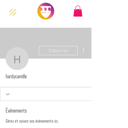
Plus d'actions
S'abonner
hardycamille
hardycamille
Événements
Gérez et suivez vos événements ici.