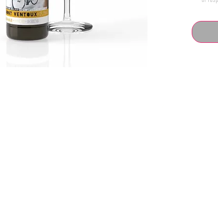
L’abus d’alcool est dangereux pour la santé, à consommer avec modération.
aux femmes enceintes. La vente d'alcool à des mineurs de moins de 18 ans est interdite. 
révolus.
© BDQ Beer Co.
Imaginé par BO0YAH!
www.booyah.design