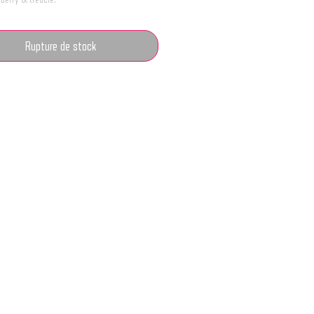
Rupture de stock
En accédant à nos offres, vous déclarez avoir 18 ans