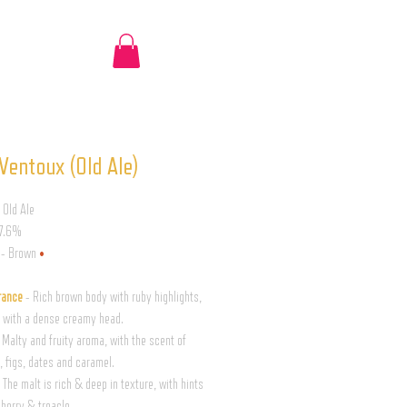
Ventoux (Old Ale)
 Old Ale
 7.6%
- Brown
•
rance
- Rich brown body with ruby highlights,
 with a dense creamy head.
 Malty and fruity aroma, with the scent of
, figs, dates and caramel.
 The malt is rich & deep in texture, with hints
pberry & treacle.