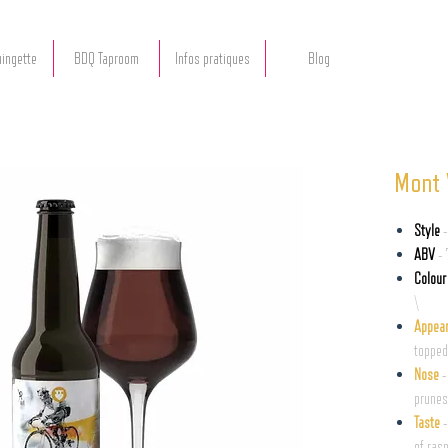
ingette
BDQ Taproom
Infos pratiques
Blog
Mont 
Style
-
ABV
-
Colour
\
Appea
topped
Nose
-
prunes
Taste
-
of ras