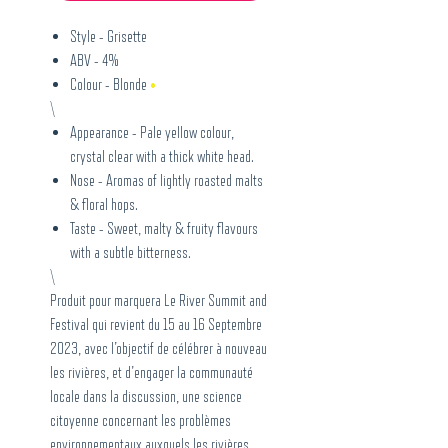
Style - Grisette
ABV - 4%
Colour - Blonde
•
\
Appearance - Pale yellow colour,
crystal clear with a thick white head.
Nose - Aromas of lightly roasted malts
& floral hops.
Taste - Sweet, malty & fruity flavours
with a subtle bitterness.
\
Produit pour marquera Le River Summit and
Festival qui revient du 15 au 16 Septembre
2023, avec l’objectif de célébrer à nouveau
les rivières, et d'engager la communauté
locale dans la discussion, une science
citoyenne concernant les problèmes
environnementaux auxquels les rivières