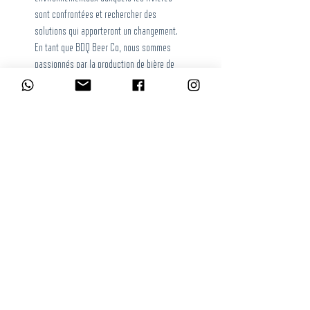
sont confrontées et rechercher des
solutions qui apporteront un changement.
En tant que BDQ Beer Co, nous sommes
passionnés par la production de bière de
haute qualité dans le respect de
l'environnement. Le partenariat avec le
River Summit and Festival nous convient
parfaitement, car il place Chalabre et ses
rivieres au cœur des discussions sur
l'environnement et offre à la population
locale la possibilité de devenir les gardiens
de nos cours d'eau et de célébrer les
ressources naturelles locales.
L’abus d’alcool est dangereux pour la santé, à consommer avec modération.
La consommation d’alcool est vivement déconseillée aux femmes enceintes.
La vente d'alcool à des mineurs de moins de 18 ans est interdite. En
accédant à nos offres, vous déclarez avoir 18 ans révolus.