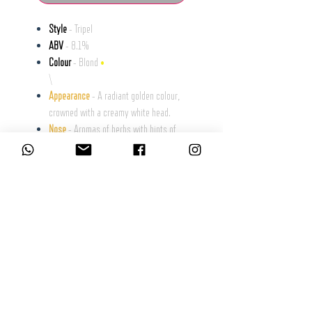
Style
- Tripel
ABV
- 8.1%
Colour
- Blond
•
\
Appearance
- A radiant golden colour,
crowned with a creamy white head.
Nose
- Aromas of herbs with hints of
pear drops and fruit.
Taste
- On the palate there is a subtle
taste of pepper, pear and clove.
L’abus d’alcool est dangereux pour la santé, à consommer avec modération.
La consommation d’alcool est vivement déconseillée aux femmes enceintes.
La vente d'alcool à des mineurs de moins de 18 ans est interdite. En
accédant à nos offres, vous déclarez avoir 18 ans révolus.
© BDQ Beer Co.
Imaginé par BO0YAH!
www.booyah.design