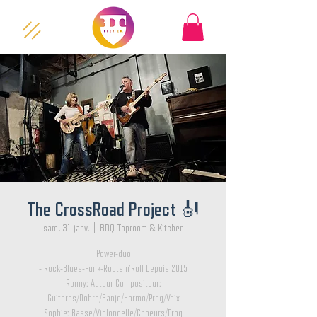
The CrossRoad Project 🎻
sam. 31 janv.
  |  
BDQ Taproom & Kitchen
Power-duo
- Rock-Blues-Punk-Roots n'Roll Depuis 2015
Ronny: Auteur-Compositeur:
Guitares/Dobro/Banjo/Harmo/Prog/Voix
Sophie: Basse/Violoncelle/Choeurs/Prog