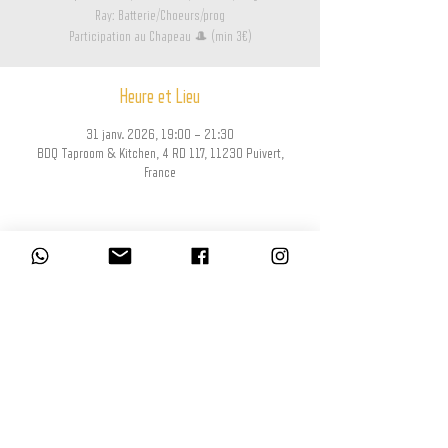
Ray: Batterie/Choeurs/prog
Participation au Chapeau 🎩 (min 3€)
Heure et Lieu
31 janv. 2026, 19:00 – 21:30
BDQ Taproom & Kitchen, 4 RD 117, 11230 Puivert,
France
Partager cet événement
L’abus d’alcool est dangereux pour la santé, à consommer avec modération.
La consommation d’alcool est vivement déconseillée aux femmes enceintes.
La vente d'alcool à des mineurs de moins de 18 ans est interdite. En
accédant à nos offres, vous déclarez avoir 18 ans révolus.