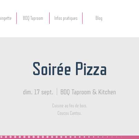
ingette
BDQ Taproom
Infos pratiques
Blog
Soirée Pizza
dim. 17 sept.
  |  
BDQ Taproom & Kitchen
Cuisine au feu de bois.
Coucou Cantou.