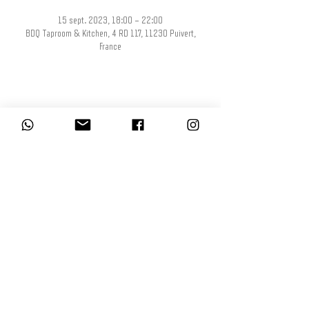
15 sept. 2023, 18:00 – 22:00
BDQ Taproom & Kitchen, 4 RD 117, 11230 Puivert,
France
Partager cet événement
L’abus d’alcool est dangereux pour la santé, à consommer avec modération.
La consommation d’alcool est vivement déconseillée aux femmes enceintes.
La vente d'alcool à des mineurs de moins de 18 ans est interdite. En
accédant à nos offres, vous déclarez avoir 18 ans révolus.
© BDQ Beer Co.
Imaginé par BO0YAH!
www.booyah.design