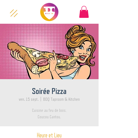
Soirée Pizza
ven. 15 sept.
  |  
BDQ Taproom & Kitchen
Cuisine au feu de bois.
Coucou Cantou.
Heure et Lieu