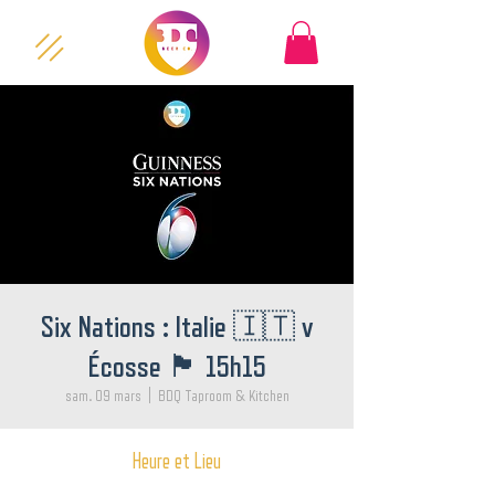
Six Nations : Italie 🇮🇹 v
Écosse 🏴󠁧󠁢󠁳󠁣󠁴󠁿 15h15
sam. 09 mars
  |  
BDQ Taproom & Kitchen
Heure et Lieu