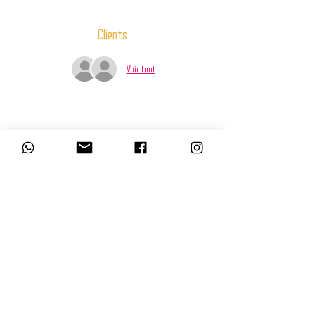
Clients
Voir tout
Partager cet événement
L’abus d’alcool est dangereux pour la santé, à consommer avec modération.
La consommation d’alcool est vivement déconseillée aux femmes enceintes.
La vente d'alcool à des mineurs de moins de 18 ans est interdite. En
accédant à nos offres, vous déclarez avoir 18 ans révolus.
© BDQ Beer Co.
Imaginé par BO0YAH!
www.booyah.design