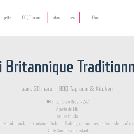
ingette
BDQ Taproom
Infos pratiques
Blog
i Britannique Traditionn
sam. 30 mars
  |  
BDQ Taproom & Kitchen
🍽️ British Style Roast - 24€
À partir de 14h
- Amuse bouche.
Slow cooked pork, roast potatoes, Yorkshire Pudding, seasonal vegetables, lashings of gra
- Apple Crumble and Custard.