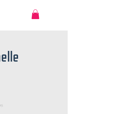
elle
vy.