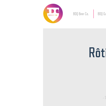
BDQ Beer Co.
BDQ Gu
Rôt
- 