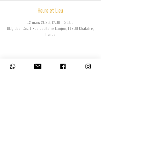
Heure et Lieu
12 mars 2026, 17:00 – 21:00
BDQ Beer Co., 1 Rue Capitaine Danjou, 11230 Chalabre,
France
Partager cet événement
L’abus d’alcool est dangereux pour la santé, à consommer avec modération.
La consommation d’alcool est vivement déconseillée aux femmes enceintes.
La vente d'alcool à des mineurs de moins de 18 ans est interdite. En
accédant à nos offres, vous déclarez avoir 18 ans révolus.
© BDQ Beer Co.
Imaginé par BO0YAH!
www.booyah.design