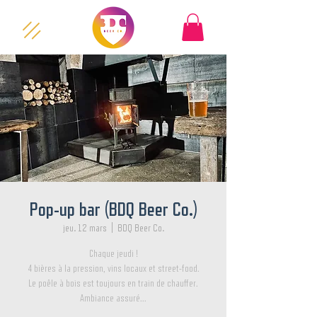
Pop-up bar (BDQ Beer Co.)
jeu. 12 mars
  |  
BDQ Beer Co.
Chaque jeudi !
4 bières à la pression, vins locaux et street-food.
Le poêle à bois est toujours en train de chauffer.
Ambiance assuré...