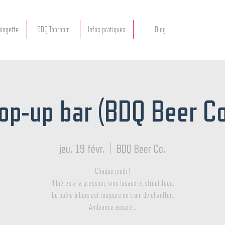
ingette
BDQ Taproom
Infos pratiques
Blog
op-up bar (BDQ Beer Co
jeu. 19 févr.
  |  
BDQ Beer Co.
Chaque jeudi !
4 bières à la pression, vins locaux et street-food.
Le poêle à bois est toujours en train de chauffer.
Ambiance assuré...