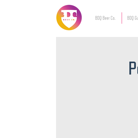
BDQ Beer Co.
BDQ Gu
P