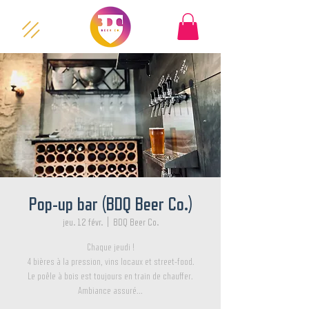
Pop-up bar (BDQ Beer Co.)
jeu. 12 févr.
  |  
BDQ Beer Co.
Chaque jeudi !
4 bières à la pression, vins locaux et street-food.
Le poêle à bois est toujours en train de chauffer.
Ambiance assuré...