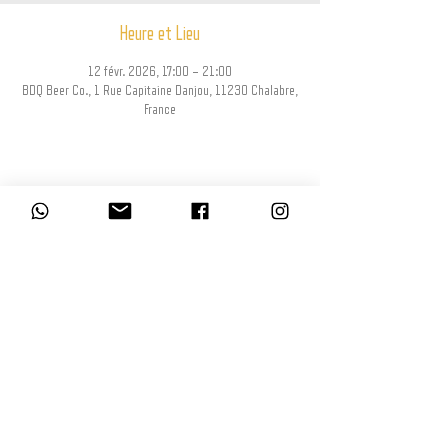
Heure et Lieu
12 févr. 2026, 17:00 – 21:00
BDQ Beer Co., 1 Rue Capitaine Danjou, 11230 Chalabre,
France
Partager cet événement
L’abus d’alcool est dangereux pour la santé, à consommer avec modération.
La consommation d’alcool est vivement déconseillée aux femmes enceintes.
La vente d'alcool à des mineurs de moins de 18 ans est interdite. En
accédant à nos offres, vous déclarez avoir 18 ans révolus.
© BDQ Beer Co.
Imaginé par BO0YAH!
www.booyah.design