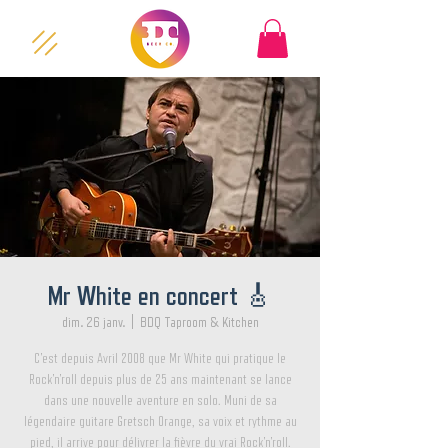
Mr White en concert 🎸
dim. 26 janv.
  |  
BDQ Taproom & Kitchen
C'est depuis Avril 2008 que Mr White qui pratique le
Rock'n'roll depuis plus de 25 ans maintenant se lance
dans une nouvelle aventure en solo. Muni de sa
légendaire guitare Gretsch Orange, sa voix et rythme au
pied, il arrive pour délivrer la fièvre du vrai Rock'n'roll.