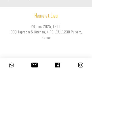
Heure et Lieu
26 janv. 2025, 18:00
BDQ Taproom & Kitchen, 4 RD 117, 11230 Puivert,
France
Partager cet événement
L’abus d’alcool est dangereux pour la santé, à consommer avec modération.
La consommation d’alcool est vivement déconseillée aux femmes enceintes.
La vente d'alcool à des mineurs de moins de 18 ans est interdite. En
accédant à nos offres, vous déclarez avoir 18 ans révolus.
© BDQ Beer Co.
Imaginé par BO0YAH!
www.booyah.design