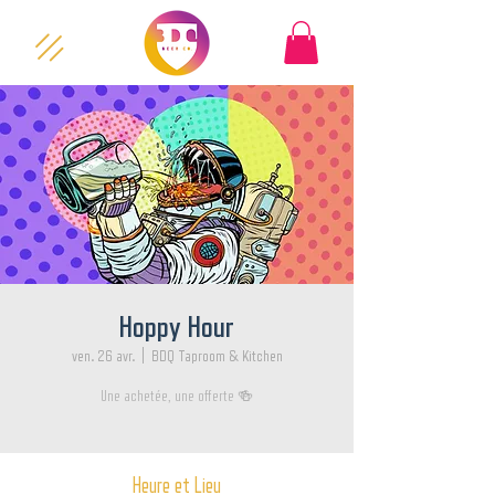
Hoppy Hour
ven. 26 avr.
  |  
BDQ Taproom & Kitchen
Une achetée, une offerte 🍻
Heure et Lieu