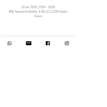
26 avr. 2024, 17:00 – 18:00
BDQ Taproom & Kitchen, 4 RD 117, 11230 Puivert,
France
Partager cet événement
L’abus d’alcool est dangereux pour la santé, à consommer avec modération.
La consommation d’alcool est vivement déconseillée aux femmes enceintes.
La vente d'alcool à des mineurs de moins de 18 ans est interdite. En
accédant à nos offres, vous déclarez avoir 18 ans révolus.
© BDQ Beer Co.
Imaginé par BO0YAH!
www.booyah.design