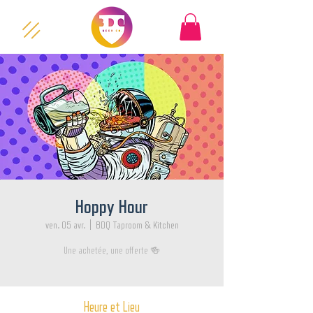
Hoppy Hour
ven. 05 avr.
  |  
BDQ Taproom & Kitchen
Une achetée, une offerte 🍻
Heure et Lieu