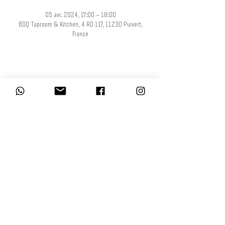
05 avr. 2024, 17:00 – 18:00
BDQ Taproom & Kitchen, 4 RD 117, 11230 Puivert,
France
Partager cet événement
L’abus d’alcool est dangereux pour la santé, à consommer avec modération.
La consommation d’alcool est vivement déconseillée aux femmes enceintes.
La vente d'alcool à des mineurs de moins de 18 ans est interdite. En
accédant à nos offres, vous déclarez avoir 18 ans révolus.
© BDQ Beer Co.
Imaginé par BO0YAH!
www.booyah.design