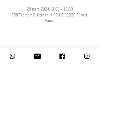
29 mars 2024, 17:00 – 18:00
BDQ Taproom & Kitchen, 4 RD 117, 11230 Puivert,
France
Partager cet événement
L’abus d’alcool est dangereux pour la santé, à consommer avec modération.
La consommation d’alcool est vivement déconseillée aux femmes enceintes.
La vente d'alcool à des mineurs de moins de 18 ans est interdite. En
accédant à nos offres, vous déclarez avoir 18 ans révolus.
© BDQ Beer Co.
Imaginé par BO0YAH!
www.booyah.design