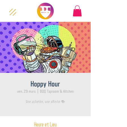
Hoppy Hour
ven. 29 mars
  |  
BDQ Taproom & Kitchen
Une achetée, une offerte 🍻
Heure et Lieu