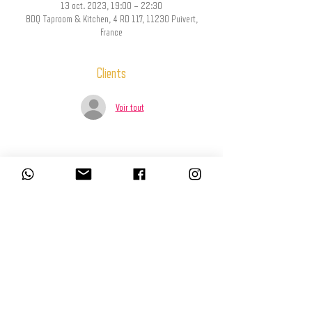
13 oct. 2023, 19:00 – 22:30
BDQ Taproom & Kitchen, 4 RD 117, 11230 Puivert,
France
Clients
Voir tout
Partager cet événement
L’abus d’alcool est dangereux pour la santé, à consommer avec modération.
La consommation d’alcool est vivement déconseillée aux femmes enceintes.
La vente d'alcool à des mineurs de moins de 18 ans est interdite. En
accédant à nos offres, vous déclarez avoir 18 ans révolus.