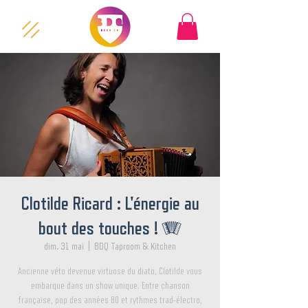
Clotilde Ricard : L'énergie au
bout des touches ! 🪗
dim. 31 mai
  |  
BDQ Taproom & Kitchen
Ancienne véto devenue virtuose du diato, Clotilde vous
embarque dans un show unique. Entre chanson
française, pop des années 80 et rythmes trad-électro,