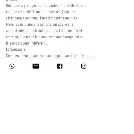
Oubliez vos préjugés sur l'accordéon ! Clotilde Ricard 
est une véritable "femme-orchestre". Ancienne 
vétérinaire ayant troqué le stéthoscope pour les 
bretelles du diato, elle apporte sur scène une 
authenticité et une fraîcheur rares. Entre humour et 
émotion, elle mène la danse avec une énergie qui ne 
laisse personne indifférent.
Le Spectacle
Seule en scène, mais avec un son puissant : Clotilde 
jongle entre le chant, son accordéon diatonique et une 
grosse caisse au pied pour marquer le tempo. C’est un 
voyage musical en trois temps :
Lire la suite >
Partager cet événement