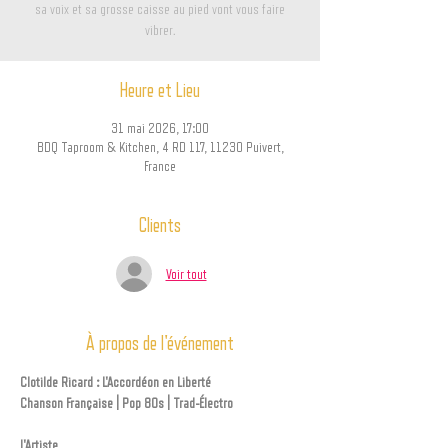
sa voix et sa grosse caisse au pied vont vous faire
vibrer.
Heure et Lieu
31 mai 2026, 17:00
BDQ Taproom & Kitchen, 4 RD 117, 11230 Puivert,
France
Clients
Voir tout
À propos de l'événement
Clotilde Ricard : L'Accordéon en Liberté
Chanson Française | Pop 80s | Trad-Électro
L'Artiste