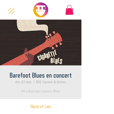
Barefoot Blues en concert
dim. 03 sept.
  |  
BDQ Taproom & Kitchen
Old school pure acoustic Blues
Heure et Lieu