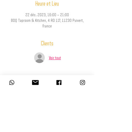
Heure et Lieu
22 déc. 2023, 16:00 – 21:00
BDQ Taproom & Kitchen, 4 RD 117, 11230 Puivert,
France
Clients
Voir tout
Partager cet événement
L’abus d’alcool est dangereux pour la santé, à consommer avec modération.
La consommation d’alcool est vivement déconseillée aux femmes enceintes.