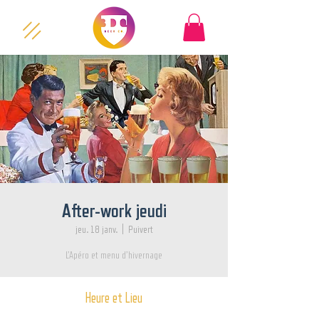
After-work jeudi
jeu. 18 janv.
  |  
Puivert
L’Apéro et menu d’hivernage
Heure et Lieu